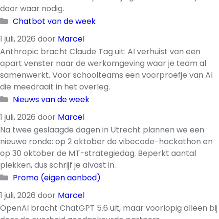
door waar nodig.
Categorieën
Chatbot van de week
1 juli, 2026
door
Marcel
Anthropic bracht Claude Tag uit: AI verhuist van een
apart venster naar de werkomgeving waar je team al
samenwerkt. Voor schoolteams een voorproefje van AI
die meedraait in het overleg.
Categorieën
Nieuws van de week
1 juli, 2026
door
Marcel
Na twee geslaagde dagen in Utrecht plannen we een
nieuwe ronde: op 2 oktober de vibecode-hackathon en
op 30 oktober de MT-strategiedag. Beperkt aantal
plekken, dus schrijf je alvast in.
Categorieën
Promo (eigen aanbod)
1 juli, 2026
door
Marcel
OpenAI bracht ChatGPT 5.6 uit, maar voorlopig alleen bij