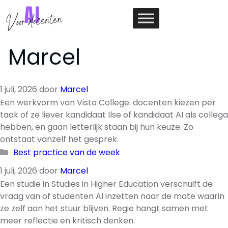
Ga
naar
de
inhoud
Marcel
1 juli, 2026
door
Marcel
Een werkvorm van Vista College: docenten kiezen per
taak of ze liever kandidaat Ilse of kandidaat AI als collega
hebben, en gaan letterlijk staan bij hun keuze. Zo
ontstaat vanzelf het gesprek.
Categorieën
Best practice van de week
1 juli, 2026
door
Marcel
Een studie in Studies in Higher Education verschuift de
vraag van of studenten AI inzetten naar de mate waarin
ze zelf aan het stuur blijven. Regie hangt samen met
meer reflectie en kritisch denken.