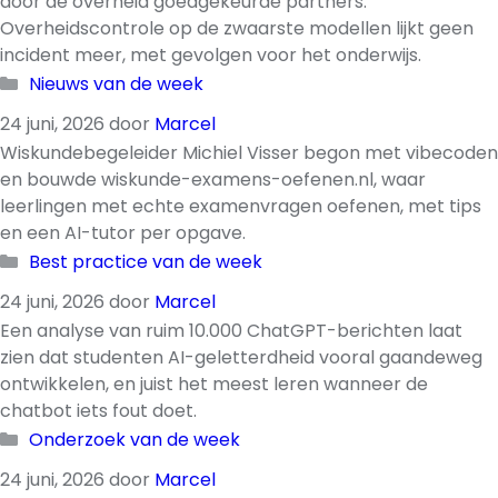
door de overheid goedgekeurde partners.
Overheidscontrole op de zwaarste modellen lijkt geen
incident meer, met gevolgen voor het onderwijs.
Categorieën
Nieuws van de week
24 juni, 2026
door
Marcel
Wiskundebegeleider Michiel Visser begon met vibecoden
en bouwde wiskunde-examens-oefenen.nl, waar
leerlingen met echte examenvragen oefenen, met tips
en een AI-tutor per opgave.
Categorieën
Best practice van de week
24 juni, 2026
door
Marcel
Een analyse van ruim 10.000 ChatGPT-berichten laat
zien dat studenten AI-geletterdheid vooral gaandeweg
ontwikkelen, en juist het meest leren wanneer de
chatbot iets fout doet.
Categorieën
Onderzoek van de week
24 juni, 2026
door
Marcel