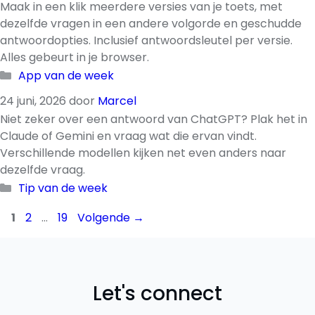
Maak in een klik meerdere versies van je toets, met
dezelfde vragen in een andere volgorde en geschudde
antwoordopties. Inclusief antwoordsleutel per versie.
Alles gebeurt in je browser.
Categorieën
App van de week
24 juni, 2026
door
Marcel
Niet zeker over een antwoord van ChatGPT? Plak het in
Claude of Gemini en vraag wat die ervan vindt.
Verschillende modellen kijken net even anders naar
dezelfde vraag.
Categorieën
Tip van de week
Pagina
Pagina
Pagina
1
2
…
19
Volgende
→
Let's connect