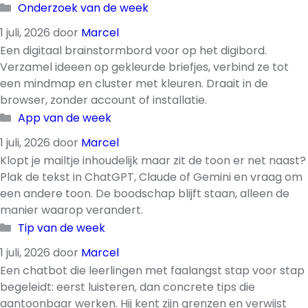
Categorieën
Onderzoek van de week
1 juli, 2026
door
Marcel
Een digitaal brainstormbord voor op het digibord.
Verzamel ideeen op gekleurde briefjes, verbind ze tot
een mindmap en cluster met kleuren. Draait in de
browser, zonder account of installatie.
Categorieën
App van de week
1 juli, 2026
door
Marcel
Klopt je mailtje inhoudelijk maar zit de toon er net naast?
Plak de tekst in ChatGPT, Claude of Gemini en vraag om
een andere toon. De boodschap blijft staan, alleen de
manier waarop verandert.
Categorieën
Tip van de week
1 juli, 2026
door
Marcel
Een chatbot die leerlingen met faalangst stap voor stap
begeleidt: eerst luisteren, dan concrete tips die
aantoonbaar werken. Hij kent zijn grenzen en verwijst