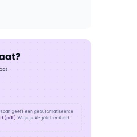
taat?
aat.
ingsscan geeft een geautomatiseerde
id (pdf)
. Wil je je AI-geletterdheid