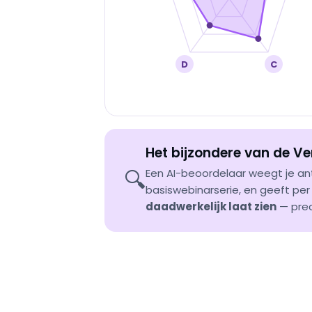
D
C
Het bijzondere van de V
🔍
Een AI-beoordelaar weegt je 
basiswebinarserie, en geeft pe
daadwerkelijk laat zien
— prec