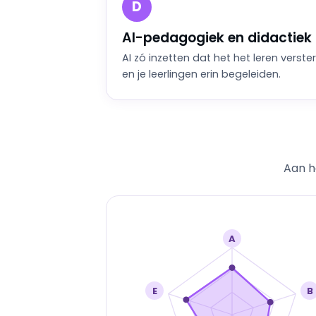
D
AI-pedagogiek en didactiek
AI zó inzetten dat het het leren verster
en je leerlingen erin begeleiden.
Aan he
A
E
B