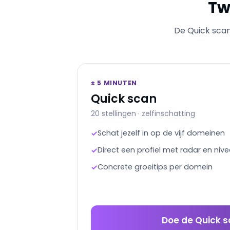
Tw
De Quick scan 
± 5 MINUTEN
Quick scan
20 stellingen · zelfinschatting
Schat jezelf in op de vijf domeinen
✓
Direct een profiel met radar en niv
✓
Concrete groeitips per domein
✓
Doe de Quick 