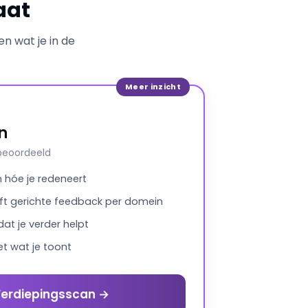
aat
en wat je in de
Meer inzicht
n
-beoordeeld
n hóe je redeneert
ft gerichte feedback per domein
at je verder helpt
et wat je toont
Verdiepingsscan →