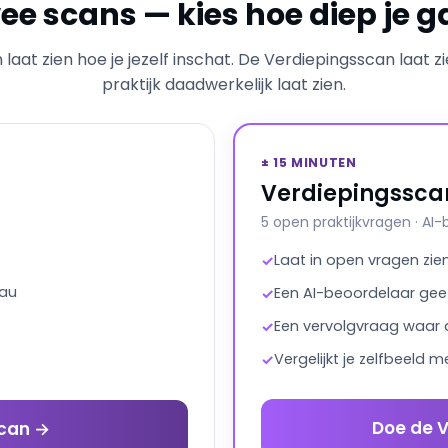
ee scans — kies hoe diep je g
laat zien hoe je jezelf inschat. De Verdiepingsscan laat zi
praktijk daadwerkelijk laat zien.
± 15 MINUTEN
Verdiepingssca
5 open praktijkvragen · AI
Laat in open vragen zie
✓
eau
Een AI-beoordelaar gee
✓
Een vervolgvraag waar d
✓
Vergelijkt je zelfbeeld m
✓
Doe de 
scan →