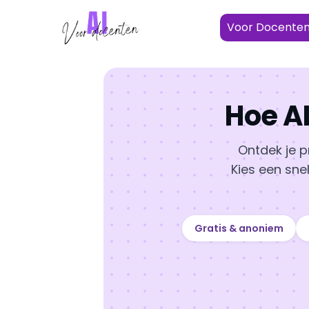
Ga
naar
Voor Docente
de
inhoud
Hoe AI
Ontdek je p
Kies een snel
Gratis & anoniem