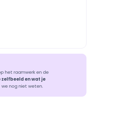
op het raamwerk en de
e zelfbeeld en wat je
 we nog niet weten.