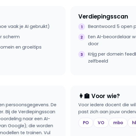
Verdiepingsscan
hoe vaak je AI gebruikt)
Beantwoord 5 open pr
er scherm
Een AI-beoordelaar w
door
 domein en groeitips
Krijg per domein feed
zelfbeeld
👩‍🏫 Voor wie?
een persoonsgegevens. De
Voor iedere docent die wil
er. Bij de Verdiepingsscan
past zich aan jouw onderw
oordeling naar een AI-
PO
VO
mbo
h
van Google); die worden
odellen te trainen. Vul