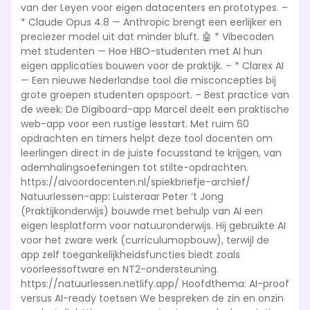
van der Leyen voor eigen datacenters en prototypes. –
* Claude Opus 4.8 — Anthropic brengt een eerlijker en
preciezer model uit dat minder bluft. 🤖 * Vibecoden
met studenten — Hoe HBO-studenten met AI hun
eigen applicaties bouwen voor de praktijk. – * Clarex AI
— Een nieuwe Nederlandse tool die misconcepties bij
grote groepen studenten opspoort. – Best practice van
de week: De Digiboard-app Marcel deelt een praktische
web-app voor een rustige lesstart. Met ruim 60
opdrachten en timers helpt deze tool docenten om
leerlingen direct in de juiste focusstand te krijgen, van
ademhalingsoefeningen tot stilte-opdrachten.
https://aivoordocenten.nl/spiekbriefje-archief/
Natuurlessen-app: Luisteraar Peter ’t Jong
(Praktijkonderwijs) bouwde met behulp van AI een
eigen lesplatform voor natuuronderwijs. Hij gebruikte AI
voor het zware werk (curriculumopbouw), terwijl de
app zelf toegankelijkheidsfuncties biedt zoals
voorleessoftware en NT2-ondersteuning.
https://natuurlessen.netlify.app/ Hoofdthema: AI-proof
versus AI-ready toetsen We bespreken de zin en onzin