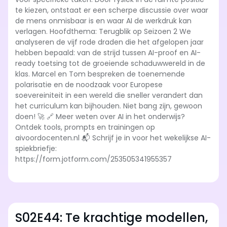
te kiezen, ontstaat er een scherpe discussie over waar
de mens onmisbaar is en waar AI de werkdruk kan
verlagen. Hoofdthema: Terugblik op Seizoen 2 We
analyseren de vijf rode draden die het afgelopen jaar
hebben bepaald: van de strijd tussen AI-proof en AI-
ready toetsing tot de groeiende schaduwwereld in de
klas. Marcel en Tom bespreken de toenemende
polarisatie en de noodzaak voor Europese
soevereiniteit in een wereld die sneller verandert dan
het curriculum kan bijhouden. Niet bang zijn, gewoon
doen! 🚀 🔗 Meer weten over AI in het onderwijs?
Ontdek tools, prompts en trainingen op
aivoordocenten.nl 📬 Schrijf je in voor het wekelijkse AI-
spiekbriefje:
https://form.jotform.com/253505341955357
S02E44: Te krachtige modellen,