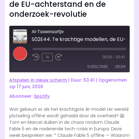
de EU-achterstand en de
onderzoek-revolutie
AI-Tussenuurtje
S02E44: Te krachtige modellen, de EU-achterstand en de onderzoek-revolutie
Play
1x
00:00
/
53:41
Rewind
Fast
Episode
SUBSCRIBE
DELEN
10
Forward
Seconds
10
Afspelen in nieuw scherm
|
Duur: 53:41
|
Opgenomen
seconds
Spotify
op 17 juni, 2026
DELEN
Abonneer:
Spotify
RSS FEED
LINK
Wat gebeurt er als het krachtigste AI-model ter wereld
plotseling offline wordt gehaald door de overheid? 😱
EMBED
Tom en Marcel duiken in de chaos rondom Claude
Fable 5 en de naderende tech-crisis in Europa. Deze
week bespreken we: * Claude Fable 5 offline — Waarom