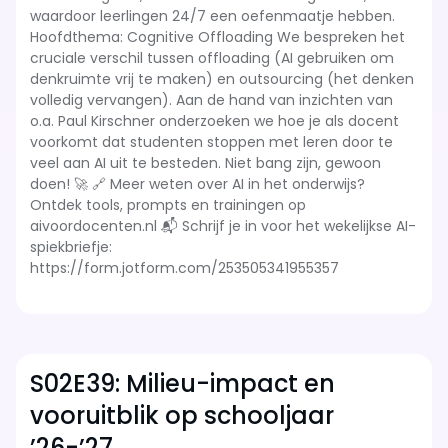
waardoor leerlingen 24/7 een oefenmaatje hebben.
Hoofdthema: Cognitive Offloading We bespreken het
cruciale verschil tussen offloading (AI gebruiken om
denkruimte vrij te maken) en outsourcing (het denken
volledig vervangen). Aan de hand van inzichten van
o.a. Paul Kirschner onderzoeken we hoe je als docent
voorkomt dat studenten stoppen met leren door te
veel aan AI uit te besteden. Niet bang zijn, gewoon
doen! 🚀 🔗 Meer weten over AI in het onderwijs?
Ontdek tools, prompts en trainingen op
aivoordocenten.nl 📬 Schrijf je in voor het wekelijkse AI-
spiekbriefje:
https://form.jotform.com/253505341955357
S02E39: Milieu-impact en
vooruitblik op schooljaar
’26-’27