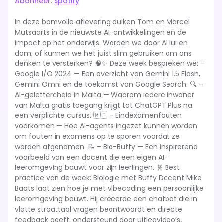
Abonneer:
Spotify
RSS FEED
LINK
In deze bomvolle aflevering duiken Tom en Marcel
Mutsaarts in de nieuwste AI-ontwikkelingen en de
EMBED
impact op het onderwijs. Worden we door AI lui en
dom, of kunnen we het juist slim gebruiken om ons
denken te versterken? 🧠✨ Deze week bespreken we: –
Google I/O 2024 — Een overzicht van Gemini 1.5 Flash,
Gemini Omni en de toekomst van Google Search. 🔍 –
AI-geletterdheid in Malta — Waarom iedere inwoner
van Malta gratis toegang krijgt tot ChatGPT Plus na
een verplichte cursus. 🇲🇹 – Eindexamenfouten
voorkomen — Hoe AI-agents ingezet kunnen worden
om fouten in examens op te sporen voordat ze
worden afgenomen. 📝 – Bio-Buffy — Een inspirerend
voorbeeld van een docent die een eigen AI-
leeromgeving bouwt voor zijn leerlingen. 🧬 Best
practice van de week: Biologie met Buffy Docent Mike
Baats laat zien hoe je met vibecoding een persoonlijke
leeromgeving bouwt. Hij creëerde een chatbot die in
vlotte straattaal vragen beantwoordt en directe
feedback geeft, ondersteund door uitlegvideo’s,