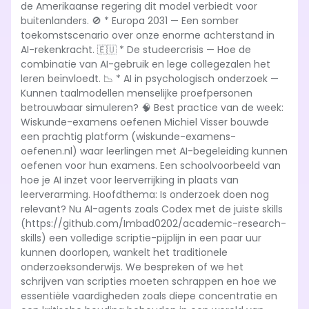
de Amerikaanse regering dit model verbiedt voor
buitenlanders. 🚫 * Europa 2031 — Een somber
toekomstscenario over onze enorme achterstand in
AI-rekenkracht. 🇪🇺 * De studeercrisis — Hoe de
combinatie van AI-gebruik en lege collegezalen het
leren beïnvloedt. 📉 * AI in psychologisch onderzoek —
Kunnen taalmodellen menselijke proefpersonen
betrouwbaar simuleren? 🧠 Best practice van de week:
Wiskunde-examens oefenen Michiel Visser bouwde
een prachtig platform (wiskunde-examens-
oefenen.nl) waar leerlingen met AI-begeleiding kunnen
oefenen voor hun examens. Een schoolvoorbeeld van
hoe je AI inzet voor leerverrijking in plaats van
leerverarming. Hoofdthema: Is onderzoek doen nog
relevant? Nu AI-agents zoals Codex met de juiste skills
(https://github.com/Imbad0202/academic-research-
skills) een volledige scriptie-pijplijn in een paar uur
kunnen doorlopen, wankelt het traditionele
onderzoeksonderwijs. We bespreken of we het
schrijven van scripties moeten schrappen en hoe we
essentiële vaardigheden zoals diepe concentratie en