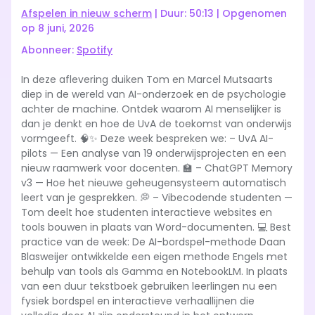
Seconds
10
Afspelen in nieuw scherm
|
Duur: 50:13
|
Opgenomen
seconds
Spotify
op 8 juni, 2026
DELEN
Abonneer:
Spotify
RSS FEED
LINK
In deze aflevering duiken Tom en Marcel Mutsaarts
diep in de wereld van AI-onderzoek en de psychologie
EMBED
achter de machine. Ontdek waarom AI menselijker is
dan je denkt en hoe de UvA de toekomst van onderwijs
vormgeeft. 🧠✨ Deze week bespreken we: – UvA AI-
pilots — Een analyse van 19 onderwijsprojecten en een
nieuw raamwerk voor docenten. 🏫 – ChatGPT Memory
v3 — Hoe het nieuwe geheugensysteem automatisch
leert van je gesprekken. 💭 – Vibecodende studenten —
Tom deelt hoe studenten interactieve websites en
tools bouwen in plaats van Word-documenten. 💻 Best
practice van de week: De AI-bordspel-methode Daan
Blasweijer ontwikkelde een eigen methode Engels met
behulp van tools als Gamma en NotebookLM. In plaats
van een duur tekstboek gebruiken leerlingen nu een
fysiek bordspel en interactieve verhaallijnen die