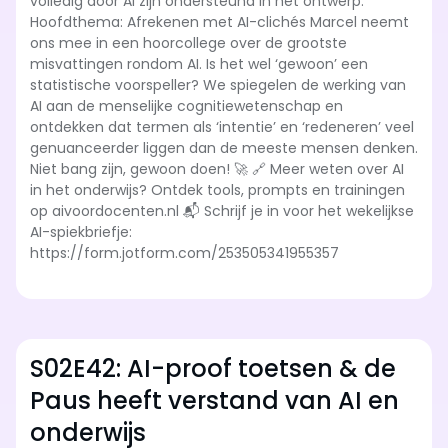
volledig door AI zijn ondersteund in het ontwerp.
Hoofdthema: Afrekenen met AI-clichés Marcel neemt
ons mee in een hoorcollege over de grootste
misvattingen rondom AI. Is het wel ‘gewoon’ een
statistische voorspeller? We spiegelen de werking van
AI aan de menselijke cognitiewetenschap en
ontdekken dat termen als ‘intentie’ en ‘redeneren’ veel
genuanceerder liggen dan de meeste mensen denken.
Niet bang zijn, gewoon doen! 🚀 🔗 Meer weten over AI
in het onderwijs? Ontdek tools, prompts en trainingen
op aivoordocenten.nl 📬 Schrijf je in voor het wekelijkse
AI-spiekbriefje:
https://form.jotform.com/253505341955357
S02E42: AI-proof toetsen & de
Paus heeft verstand van AI en
onderwijs