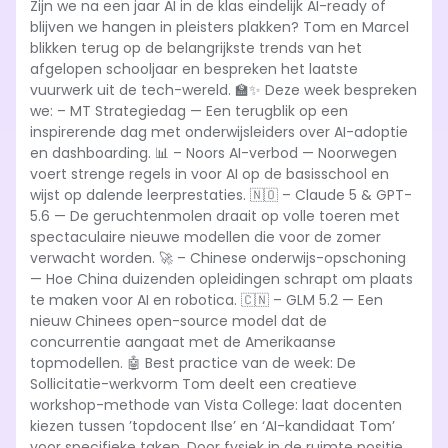
Zijn we na een jaar AI in de klas eindelijk AI-ready of
blijven we hangen in pleisters plakken? Tom en Marcel
EMBED
blikken terug op de belangrijkste trends van het
afgelopen schooljaar en bespreken het laatste
vuurwerk uit de tech-wereld. 🏫✨ Deze week bespreken
we: – MT Strategiedag — Een terugblik op een
inspirerende dag met onderwijsleiders over AI-adoptie
en dashboarding. 📊 – Noors AI-verbod — Noorwegen
voert strenge regels in voor AI op de basisschool en
wijst op dalende leerprestaties. 🇳🇴 – Claude 5 & GPT-
5.6 — De geruchtenmolen draait op volle toeren met
spectaculaire nieuwe modellen die voor de zomer
verwacht worden. 🚀 – Chinese onderwijs-opschoning
— Hoe China duizenden opleidingen schrapt om plaats
te maken voor AI en robotica. 🇨🇳 – GLM 5.2 — Een
nieuw Chinees open-source model dat de
concurrentie aangaat met de Amerikaanse
topmodellen. 🤖 Best practice van de week: De
Sollicitatie-werkvorm Tom deelt een creatieve
workshop-methode van Vista College: laat docenten
kiezen tussen ’topdocent Ilse’ en ‘AI-kandidaat Tom’
voor specifieke taken. Door fysiek in de ruimte positie