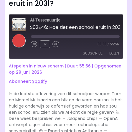
eruit in 2031?
AI-Tussenuurtje
S02E46: Hoe ziet een school eruit in 2031?
Play
1x
00:00
/
55:56
Rewind
Fast
Episode
SUBSCRIBE
DELEN
10
Forward
Seconds
10
Afspelen in nieuw scherm
|
Duur: 55:56
|
Opgenomen
seconds
Spotify
op 29 juni, 2026
DELEN
Abonneer:
Spotify
RSS FEED
LINK
In de laatste aflevering van dit schooljaar werpen Tom
en Marcel Mutsaarts een blik op de verre horizon. Is het
EMBED
huidige onderwijs te defensief geworden en hoe zou
een school eruitzien als we AI écht de regie geven? 🚀
Deze week bespreken we: – Jalapeno chips — OpenAI
ontwerpt eigen chips voor meer technologische
soevereiniteit. 🍟 – Exportrestricties Anthropic —