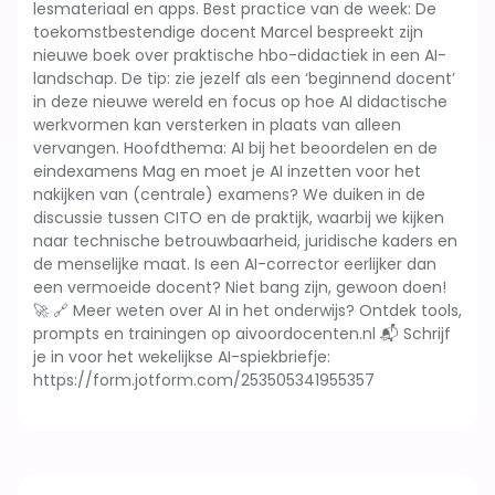
lesmateriaal en apps. Best practice van de week: De
toekomstbestendige docent Marcel bespreekt zijn
nieuwe boek over praktische hbo-didactiek in een AI-
landschap. De tip: zie jezelf als een ‘beginnend docent’
in deze nieuwe wereld en focus op hoe AI didactische
werkvormen kan versterken in plaats van alleen
vervangen. Hoofdthema: AI bij het beoordelen en de
eindexamens Mag en moet je AI inzetten voor het
nakijken van (centrale) examens? We duiken in de
discussie tussen CITO en de praktijk, waarbij we kijken
naar technische betrouwbaarheid, juridische kaders en
de menselijke maat. Is een AI-corrector eerlijker dan
een vermoeide docent? Niet bang zijn, gewoon doen!
🚀 🔗 Meer weten over AI in het onderwijs? Ontdek tools,
prompts en trainingen op aivoordocenten.nl 📬 Schrijf
je in voor het wekelijkse AI-spiekbriefje:
https://form.jotform.com/253505341955357