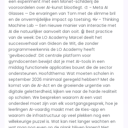
een experiment met een Monet-schilderij de
vooroordelen over AI-kunst blootlegt. 🎨 – Meta AI
Glasses — De ervaringen van Tom met de slimme bril
en de onvermijdelijke impact op toetsing. 👓 – Thinking
Machine Lab — Een nieuwe manier van interactie met
AI die natuurlijker aanvoelt dan ooit. 🤖 Best practice
van de week: De LO Academy Marcel deelt het
succesverhaal van Gideon de Wit, die zonder
programmeerkennis de LO Academy heeft
‘gevibecoded’. Dit centrale platform voor
gymdocenten bewijst dat je met AI-tools in een
middag functionele applicaties bouwt die de sector
ondersteunen. Hoofdthema: Wat moeten scholen in
september 2026 minimaal geregeld hebben? Met de
komst van de AI-Act en de groeiende urgentie van
digitale geletterdheid, kijken we naar de harde realiteit
op scholen. We bespreken waarom AI een vast
onderdeel moet zijn van elk voortgangsgesprek, hoe je
leerlingen AI-vaardig maakt met de Kies-app en
waarom de infrastructuur op veel plekken nog een
willekeurige puzzel is. Wat kan niet langer wachten en
wat mag nog even op de plank blijven liggen? Niet