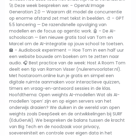
🚀 Deze week bespreken we: – OpenAI Image
Generation 2.0 — Waarom dit model de concurrentie
op enorme afstand zet met tekst in beelden. 🎨 – GPT
5.5 lancering — De razendsnelle opvolging van
modellen en de focus op agentic work. 🤖 – De AI-
schoolscan — Een nieuwe gratis tool van Tom en
Marcel om de AI-integratie op jouw school te toetsen.
🏫 – Audiobook experiment — Hoe Tom in een half uur
een website bouwde om boeken om te zetten naar
audio. 🎧 Best practice van de week: Host A Room Tom
deelt een tip van Ramon Visser (nulerenvoorlater.nl).
Met hostaroom.online kun je gratis en simpel een
digitale ruimte aanmaken voor interactieve quizzen,
timers en vraag-en-antwoord sessies in de klas.
Hoofdthema: Open weights AI-modellen Wat als AI-
modellen ‘open’ zijn en op eigen servers van het
onderwijs draaien? We duiken in de wereld van open
weights zoals DeepSeek en de ontwikkelingen bij SURF
(EduGenAI). We bespreken de balans tussen de kracht
van Big Tech en de noodzaak voor privacy,
soevereiniteit en controle over eigen data in het