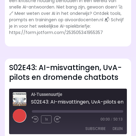
een kritische houding behouden in een wereld van
snelle AI-antwoorden. Niet bang zijn, gewoon doen! 🚀
🔗 Meer weten over AI in het onderwijs? Ontdek tools,
prompts en trainingen op aivoordocenten.nl 📬 Schrijf
je in voor het wekelijkse AI-spiekbriefje:
https://form.jotform.com/253505341955357
S02E43: AI-misvattingen, UvA-
pilots en dromende chatbots
AI-Tussenuurtje
S02E43: AI-misvattingen, UvA-pilots en dromende chatbots
Play
1x
00:00
/
50:13
Rewind
Fast
Episode
SUBSCRIBE
DELEN
10
Forward