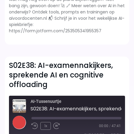
bang zijn, gewoon doen! 🚀 🔗 Meer weten over AI in het
onderwijs? Ontdek tools, prompts en trainingen op
aivoordocenten.nl 📬 Schrijf je in voor het wekelijkse AI-
spiekbriefje:
https://form.jotform.com/253505341955357
S02E38: AI-examennakijkers,
sprekende AI en cognitive
offloading
AI-Tussenuurtje
S02E38: AI-examennakijkers, sprekende AI en cognitive offloading
Play
1x
00:00
/
47:41
Rewind
Fast
Episode