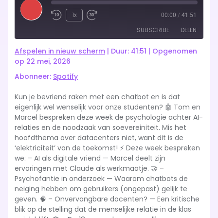
Play
1x
00:00
/
41:51
Rewind
Fast
Episode
SUBSCRIBE
DELEN
10
Forward
Seconds
10
Afspelen in nieuw scherm
|
Duur: 41:51
|
Opgenomen
seconds
Spotify
op 22 mei, 2026
DELEN
Abonneer:
Spotify
RSS FEED
LINK
Kun je bevriend raken met een chatbot en is dat
eigenlijk wel wenselijk voor onze studenten? 🤖 Tom en
EMBED
Marcel bespreken deze week de psychologie achter AI-
relaties en de noodzaak van soevereiniteit. Mis het
hoofdthema over datacenters niet, want dit is de
‘elektriciteit’ van de toekomst! ⚡ Deze week bespreken
we: – AI als digitale vriend — Marcel deelt zijn
ervaringen met Claude als werkmaatje. 🤝 –
Psychofantie in onderzoek — Waarom chatbots de
neiging hebben om gebruikers (ongepast) gelijk te
geven. 🧠 – Onvervangbare docenten? — Een kritische
blik op de stelling dat de menselijke relatie in de klas