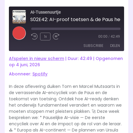
AI-Tussenuurtje
S02E42: AI-proof toetsen & de Paus heeft verstand van
Play
1x
00:00
/
42:49
Rewind
Fast
Episode
SUBSCRIBE
DELEN
10
Forward
Seconds
10
Afspelen in nieuw scherm
|
Duur: 42:49
|
Opgenomen
seconds
Spotify
op 4 juni, 2026
DELEN
Abonneer:
Spotify
RSS FEED
LINK
In deze aflevering duiken Tom en Marcel Mutsaarts in
de verrassende AI-encycliek van de Paus en de
EMBED
toekomst van toetsing. Ontdek hoe AI-ready denken
het onderwijs fundamenteel verandert en waarom we
moeten stoppen met pleisters plakken. 🚀 Deze week
bespreken we: * Pauselijke AI-visie — De eerste
encycliek over AI en de impact op de rol van de leraar.
⛪ * Europa als AI-continent — De plannen van Ursula