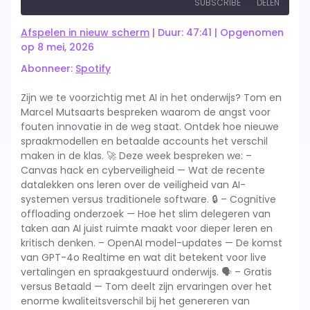
SUBSCRIBE
DELEN
10
Forward
Seconds
10
Afspelen in nieuw scherm
|
Duur: 47:41
|
Opgenomen
seconds
Spotify
op 8 mei, 2026
DELEN
Abonneer:
Spotify
RSS FEED
LINK
Zijn we te voorzichtig met AI in het onderwijs? Tom en
Marcel Mutsaarts bespreken waarom de angst voor
EMBED
fouten innovatie in de weg staat. Ontdek hoe nieuwe
spraakmodellen en betaalde accounts het verschil
maken in de klas. 🚀 Deze week bespreken we: –
Canvas hack en cyberveiligheid — Wat de recente
datalekken ons leren over de veiligheid van AI-
systemen versus traditionele software. 🔒 – Cognitive
offloading onderzoek — Hoe het slim delegeren van
taken aan AI juist ruimte maakt voor dieper leren en
kritisch denken. – OpenAI model-updates — De komst
van GPT-4o Realtime en wat dit betekent voor live
vertalingen en spraakgestuurd onderwijs. 🗣️ – Gratis
versus Betaald — Tom deelt zijn ervaringen over het
enorme kwaliteitsverschil bij het genereren van