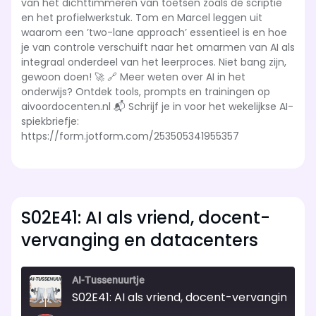
van het dichttimmeren van toetsen zoals de scriptie
en het profielwerkstuk. Tom en Marcel leggen uit
waarom een ’two-lane approach’ essentieel is en hoe
je van controle verschuift naar het omarmen van AI als
integraal onderdeel van het leerproces. Niet bang zijn,
gewoon doen! 🚀 🔗 Meer weten over AI in het
onderwijs? Ontdek tools, prompts en trainingen op
aivoordocenten.nl 📬 Schrijf je in voor het wekelijkse AI-
spiekbriefje:
https://form.jotform.com/253505341955357
S02E41: AI als vriend, docent-
vervanging en datacenters
AI-Tussenuurtje
S02E41: AI als vriend, docent-vervanging e