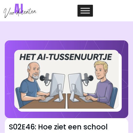
Ga
naar
de
inhoud
S02E46: Hoe ziet een school