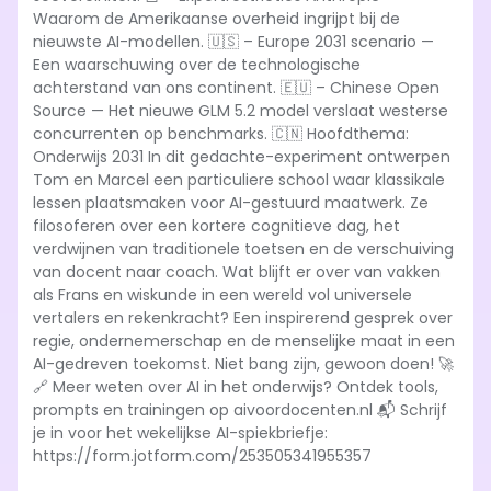
Waarom de Amerikaanse overheid ingrijpt bij de
nieuwste AI-modellen. 🇺🇸 – Europe 2031 scenario —
Een waarschuwing over de technologische
achterstand van ons continent. 🇪🇺 – Chinese Open
Source — Het nieuwe GLM 5.2 model verslaat westerse
concurrenten op benchmarks. 🇨🇳 Hoofdthema:
Onderwijs 2031 In dit gedachte-experiment ontwerpen
Tom en Marcel een particuliere school waar klassikale
lessen plaatsmaken voor AI-gestuurd maatwerk. Ze
filosoferen over een kortere cognitieve dag, het
verdwijnen van traditionele toetsen en de verschuiving
van docent naar coach. Wat blijft er over van vakken
als Frans en wiskunde in een wereld vol universele
vertalers en rekenkracht? Een inspirerend gesprek over
regie, ondernemerschap en de menselijke maat in een
AI-gedreven toekomst. Niet bang zijn, gewoon doen! 🚀
🔗 Meer weten over AI in het onderwijs? Ontdek tools,
prompts en trainingen op aivoordocenten.nl 📬 Schrijf
je in voor het wekelijkse AI-spiekbriefje:
https://form.jotform.com/253505341955357