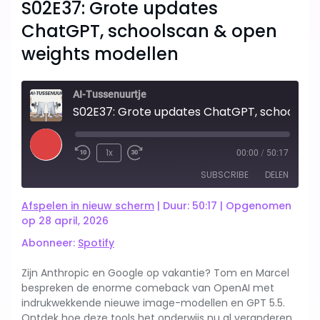
S02E37: Grote updates
ChatGPT, schoolscan & open
weights modellen
AI-Tussenuurtje
S02E37: Grote updates ChatGPT, schoolscan & open weights modellen
Play
1x
00:00
/
50:17
Rewind
Fast
Episode
SUBSCRIBE
DELEN
10
Forward
Seconds
10
Afspelen in nieuw scherm
|
Duur: 50:17
|
Opgenomen
seconds
Spotify
op 28 april, 2026
DELEN
Abonneer:
Spotify
RSS FEED
LINK
Zijn Anthropic en Google op vakantie? Tom en Marcel
bespreken de enorme comeback van OpenAI met
EMBED
indrukwekkende nieuwe image-modellen en GPT 5.5.
Ontdek hoe deze tools het onderwijs nu al veranderen.