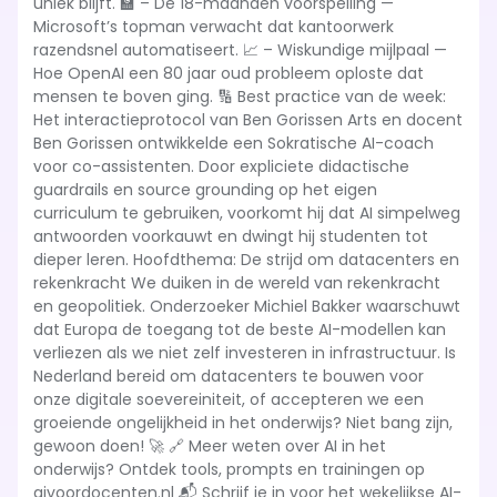
uniek blijft. 🏫 – De 18-maanden voorspelling —
Microsoft’s topman verwacht dat kantoorwerk
razendsnel automatiseert. 📈 – Wiskundige mijlpaal —
Hoe OpenAI een 80 jaar oud probleem oploste dat
mensen te boven ging. 🔢 Best practice van de week:
Het interactieprotocol van Ben Gorissen Arts en docent
Ben Gorissen ontwikkelde een Sokratische AI-coach
voor co-assistenten. Door expliciete didactische
guardrails en source grounding op het eigen
curriculum te gebruiken, voorkomt hij dat AI simpelweg
antwoorden voorkauwt en dwingt hij studenten tot
dieper leren. Hoofdthema: De strijd om datacenters en
rekenkracht We duiken in de wereld van rekenkracht
en geopolitiek. Onderzoeker Michiel Bakker waarschuwt
dat Europa de toegang tot de beste AI-modellen kan
verliezen als we niet zelf investeren in infrastructuur. Is
Nederland bereid om datacenters te bouwen voor
onze digitale soevereiniteit, of accepteren we een
groeiende ongelijkheid in het onderwijs? Niet bang zijn,
gewoon doen! 🚀 🔗 Meer weten over AI in het
onderwijs? Ontdek tools, prompts en trainingen op
aivoordocenten.nl 📬 Schrijf je in voor het wekelijkse AI-