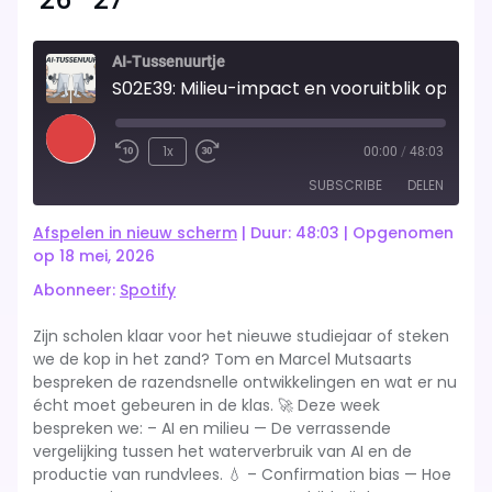
AI-Tussenuurtje
S02E39: Milieu-impact en vooruitblik op schooljaar 
Play
1x
00:00
/
48:03
Rewind
Fast
Episode
SUBSCRIBE
DELEN
10
Forward
Seconds
10
Afspelen in nieuw scherm
|
Duur: 48:03
|
Opgenomen
seconds
Spotify
op 18 mei, 2026
DELEN
Abonneer:
Spotify
RSS FEED
LINK
Zijn scholen klaar voor het nieuwe studiejaar of steken
we de kop in het zand? Tom en Marcel Mutsaarts
EMBED
bespreken de razendsnelle ontwikkelingen en wat er nu
écht moet gebeuren in de klas. 🚀 Deze week
bespreken we: – AI en milieu — De verrassende
vergelijking tussen het waterverbruik van AI en de
productie van rundvlees. 💧 – Confirmation bias — Hoe