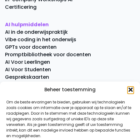
Certificering
AI hulpmiddelen
AI in de onderwijspraktijk
Vibe coding in het onderwijs
GPTs voor docenten
Promptbibliotheek voor docenten
AI Voor Leerlingen
AI Voor Studenten
Gesprekskaarten
Quick Quiz
Beheer toestemming
Boeken
Om de beste ervaringen te bieden, gebruiken wij technologieën
zoals cookies om informatie over je apparaat op te slaan en/of te
Overige
raadplegen. Door in te stemmen met deze technologieën kunnen
AI-spiekbriefje
wij gegevens zoals surfgedrag of unieke ID's op deze site
AI-tussenuurtje
verwerken. Als je geen toestemming geeft of uw toestemming
intrekt, kan dit een nadelige invloed hebben op bepaalde functies
Over ons
en mogelijkheden.
Contact