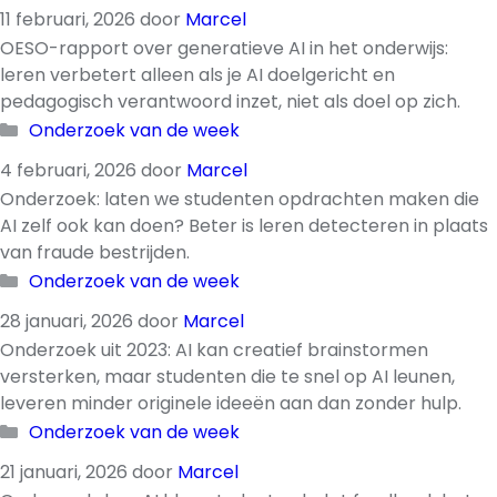
11 februari, 2026
door
Marcel
OESO-rapport over generatieve AI in het onderwijs:
leren verbetert alleen als je AI doelgericht en
pedagogisch verantwoord inzet, niet als doel op zich.
Categorieën
Onderzoek van de week
4 februari, 2026
door
Marcel
Onderzoek: laten we studenten opdrachten maken die
AI zelf ook kan doen? Beter is leren detecteren in plaats
van fraude bestrijden.
Categorieën
Onderzoek van de week
28 januari, 2026
door
Marcel
Onderzoek uit 2023: AI kan creatief brainstormen
versterken, maar studenten die te snel op AI leunen,
leveren minder originele ideeën aan dan zonder hulp.
Categorieën
Onderzoek van de week
21 januari, 2026
door
Marcel