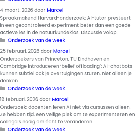
4 maart, 2026
door
Marcel
Spraakmakend Harvard-onderzoek: AI-tutor presteert
in een gecontroleerd experiment beter dan een goede
actieve les in de natuurkundeklas. Discussie volop.
Categorieën
Onderzoek van de week
25 februari, 2026
door
Marcel
Onderzoekers van Princeton, TU Eindhoven en
Cambridge introduceren ‘belief offloading’: AI-chatbots
kunnen subtiel ook je overtuigingen sturen, niet alleen je
denken.
Categorieën
Onderzoek van de week
18 februari, 2026
door
Marcel
Onderzoek: docenten leren AI niet via cursussen alleen.
Ze hebben tijd, een veilige plek om te experimenteren en
collega’s nodig om écht te veranderen.
Categorieën
Onderzoek van de week