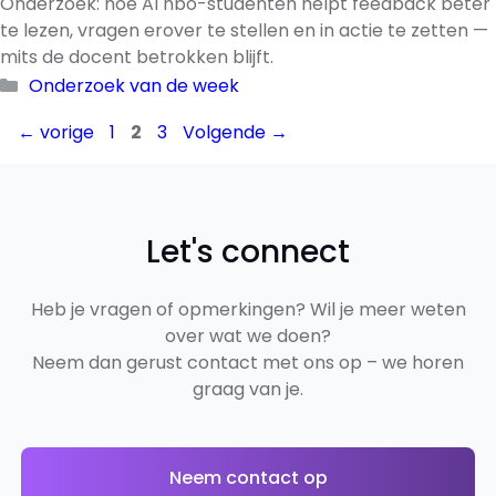
Onderzoek: hoe AI hbo-studenten helpt feedback beter
te lezen, vragen erover te stellen en in actie te zetten —
mits de docent betrokken blijft.
Categorieën
Onderzoek van de week
Pagina
Pagina
Pagina
←
vorige
1
2
3
Volgende
→
Let's connect
Heb je vragen of opmerkingen? Wil je meer weten
over wat we doen?
Neem dan gerust contact met ons op – we horen
graag van je.
Neem contact op