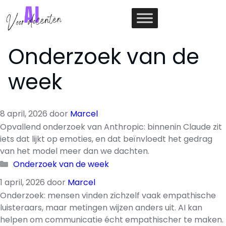
Ga
naar
de
inhoud
Onderzoek van de
week
8 april, 2026
door
Marcel
Opvallend onderzoek van Anthropic: binnenin Claude zit
iets dat lijkt op emoties, en dat beïnvloedt het gedrag
van het model meer dan we dachten.
Categorieën
Onderzoek van de week
1 april, 2026
door
Marcel
Onderzoek: mensen vinden zichzelf vaak empathische
luisteraars, maar metingen wijzen anders uit. AI kan
helpen om communicatie écht empathischer te maken.