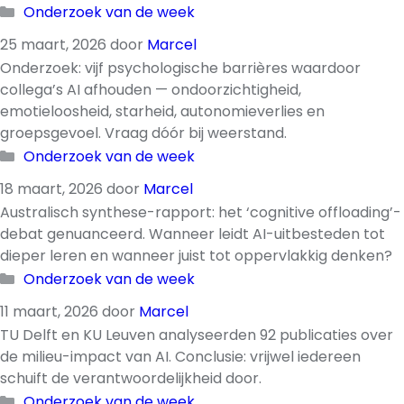
Categorieën
Onderzoek van de week
25 maart, 2026
door
Marcel
Onderzoek: vijf psychologische barrières waardoor
collega’s AI afhouden — ondoorzichtigheid,
emotieloosheid, starheid, autonomieverlies en
groepsgevoel. Vraag dóór bij weerstand.
Categorieën
Onderzoek van de week
18 maart, 2026
door
Marcel
Australisch synthese-rapport: het ‘cognitive offloading’-
debat genuanceerd. Wanneer leidt AI-uitbesteden tot
dieper leren en wanneer juist tot oppervlakkig denken?
Categorieën
Onderzoek van de week
11 maart, 2026
door
Marcel
TU Delft en KU Leuven analyseerden 92 publicaties over
de milieu-impact van AI. Conclusie: vrijwel iedereen
schuift de verantwoordelijkheid door.
Categorieën
Onderzoek van de week