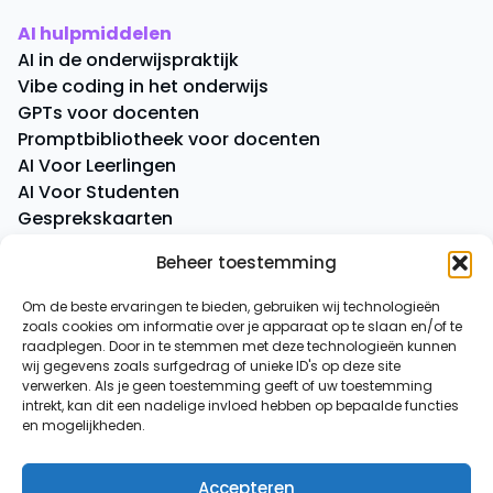
AI hulpmiddelen
AI in de onderwijspraktijk
Vibe coding in het onderwijs
GPTs voor docenten
Promptbibliotheek voor docenten
AI Voor Leerlingen
AI Voor Studenten
Gesprekskaarten
Quick Quiz
Beheer toestemming
Boeken
Om de beste ervaringen te bieden, gebruiken wij technologieën
zoals cookies om informatie over je apparaat op te slaan en/of te
Overige
raadplegen. Door in te stemmen met deze technologieën kunnen
AI-spiekbriefje
wij gegevens zoals surfgedrag of unieke ID's op deze site
AI-tussenuurtje
verwerken. Als je geen toestemming geeft of uw toestemming
intrekt, kan dit een nadelige invloed hebben op bepaalde functies
Over ons
en mogelijkheden.
Contact
Accepteren