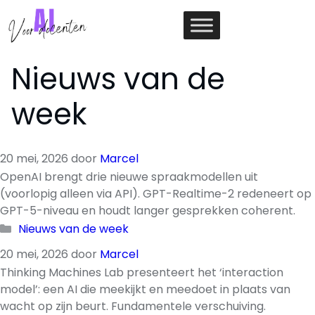
Ga
naar
de
inhoud
Nieuws van de
week
20 mei, 2026
door
Marcel
OpenAI brengt drie nieuwe spraakmodellen uit
(voorlopig alleen via API). GPT-Realtime-2 redeneert op
GPT-5-niveau en houdt langer gesprekken coherent.
Categorieën
Nieuws van de week
20 mei, 2026
door
Marcel
Thinking Machines Lab presenteert het ‘interaction
model’: een AI die meekijkt en meedoet in plaats van
wacht op zijn beurt. Fundamentele verschuiving.