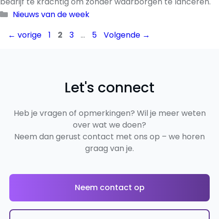
bedrijf te krachtig om zonder waarborgen te lanceren.
Categorieën
Nieuws van de week
Pagina
Pagina
Pagina
Pagina
←
vorige
1
2
3
…
5
Volgende
→
Let's connect
Heb je vragen of opmerkingen? Wil je meer weten
over wat we doen?
Neem dan gerust contact met ons op – we horen
graag van je.
Neem contact op