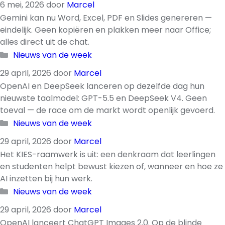
6 mei, 2026
door
Marcel
Gemini kan nu Word, Excel, PDF en Slides genereren —
eindelijk. Geen kopiëren en plakken meer naar Office;
alles direct uit de chat.
Categorieën
Nieuws van de week
29 april, 2026
door
Marcel
OpenAI en DeepSeek lanceren op dezelfde dag hun
nieuwste taalmodel: GPT-5.5 en DeepSeek V4. Geen
toeval — de race om de markt wordt openlijk gevoerd.
Categorieën
Nieuws van de week
29 april, 2026
door
Marcel
Het KIES-raamwerk is uit: een denkraam dat leerlingen
en studenten helpt bewust kiezen of, wanneer en hoe ze
AI inzetten bij hun werk.
Categorieën
Nieuws van de week
29 april, 2026
door
Marcel
OpenAI lanceert ChatGPT Images 2.0. Op de blinde