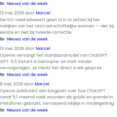
Categorieën
Nieuws van de week
13 mei, 2026
door
Marcel
De VO-raad adviseert geen AI in te zetten bij het
nakijken van het centraal schriftelijke examen — niet bij
eerste én niet bij tweede correctie.
Categorieën
Nieuws van de week
13 mei, 2026
door
Marcel
OpenAI vervangt het standaardmodel van ChatGPT:
GPT-5.5 Instant is beknopter en stelt minder
vervolgvragen. Je merkt het direct in elk gesprek.
Categorieën
Nieuws van de week
6 mei, 2026
door
Marcel
OpenAI publiceert een blogpost over hoe ChatGPT
vanaf 5.1 vreemd vaak woorden als goblin en gremlin in
metaforen gebruikt. Verrassend inkijkje in modelgedrag.
Categorieën
Nieuws van de week