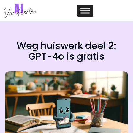
Ga
naar
de
inhoud
Weg huiswerk deel 2:
GPT-4o is gratis