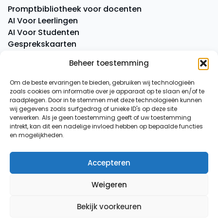
Promptbibliotheek voor docenten
AI Voor Leerlingen
AI Voor Studenten
Gesprekskaarten
Quick Quiz
Beheer toestemming
Boeken
Om de beste ervaringen te bieden, gebruiken wij technologieën
zoals cookies om informatie over je apparaat op te slaan en/of te
Overige
raadplegen. Door in te stemmen met deze technologieën kunnen
AI-spiekbriefje
wij gegevens zoals surfgedrag of unieke ID's op deze site
AI-tussenuurtje
verwerken. Als je geen toestemming geeft of uw toestemming
intrekt, kan dit een nadelige invloed hebben op bepaalde functies
Over ons
en mogelijkheden.
Contact
Accepteren
© 2026
AI voor Docenten
Weigeren
Algemene voorwaarden
|
Privacy verklaring
Bekijk voorkeuren
Powered by
Envolutions