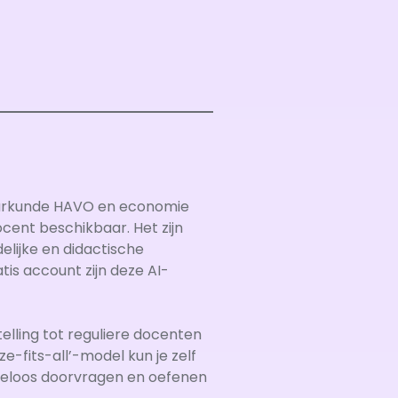
uurkunde HAVO en economie
ent beschikbaar. Het zijn
elijke en didactische
is account zijn deze AI-
elling tot reguliere docenten
e-fits-all’-model kun je zelf
indeloos doorvragen en oefenen