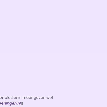
der platform maar geven wel
eerlingen.nl
!!