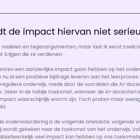
 de impact hiervan niet seri
de nadelen en tegenargumenten, maar laat ik eerst toelic
 krijgen die ze verdienen.
centen een aanzienlijke impact gaan hebben op het onde
ze nu al een positieve bijdrage leveren aan het leerproce
 reguliere onderwijs, mede door de voordelen die AI-doc
. Zeker in de nabije toekomst, wanneer de AI-docenten inh
impact waarschijnlijk enorm zijn. Toch praten maar wein
kt.
n de onderwaardering is de volgende anekdote: volgende 
j wordt gekeken naar de toekomst van het onderwijs. Vol
daadwerkelijk veel impact kan hebben op ons toekomstige 