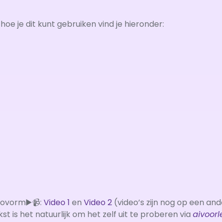
oe je dit kunt gebruiken vind je hieronder:
eovorm▶️📹:
Video 1
en
Video 2
(video’s zijn nog op een an
t is het natuurlijk om het zelf uit te proberen via
aivoorl