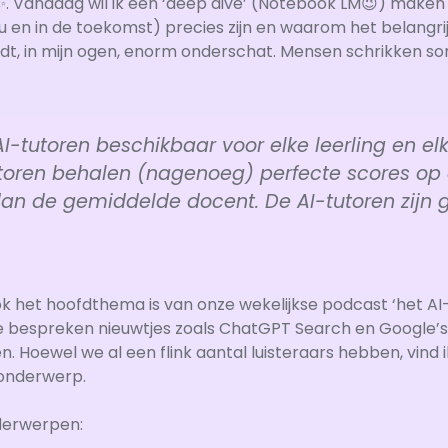
. Vandaag wil ik een ‘deep dive’ (Notebook LM😉) maken 
 en in de toekomst) precies zijn en waarom het belangri
dt, in mijn ogen, enorm onderschat. Mensen schrikken s
r AI-tutoren beschikbaar voor elke leerling en e
utoren behalen (nagenoeg) perfecte scores o
 dan de gemiddelde docent. De AI-tutoren zijn 
k het hoofdthema is van onze wekelijkse podcast ‘het AI-
e bespreken nieuwtjes zoals ChatGPT Search en Google’
n. Hoewel we al een flink aantal luisteraars hebben, vind 
onderwerp.
onderwerpen: