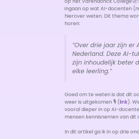
op het Varendonck College🚀✨
ingaan op wat AI-docenten (nu
hierover weten. Dit thema wor
horen:
“Over drie jaar zijn e
Nederland. Deze AI-t
zijn inhoudelijk beter
elke leerling.”
Goed om te weten is dat dit oo
weer is uitgekomen 🎙️ (
link
). W
vooral dieper in op AI-docente
mensen kennisnemen van dit 
In dit artikel ga ik in op drie 