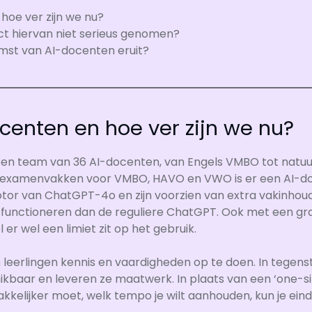
hoe ver zijn we nu?
 hiervan niet serieus genomen?
omst van AI-docenten eruit?
ocenten en hoe ver zijn we nu?
 een team van 36 AI-docenten, van Engels VMBO tot nat
le examenvakken voor VMBO, HAVO en VWO is er een AI-doc
tor van ChatGPT-4o en zijn voorzien van extra vakinhoud
 functioneren dan de reguliere ChatGPT. Ook met een grat
er wel een limiet zit op het gebruik.
leerlingen kennis en vaardigheden op te doen. In tegenst
hikbaar en leveren ze maatwerk. In plaats van een ‘one-siz
makkelijker moet, welk tempo je wilt aanhouden, kun je e