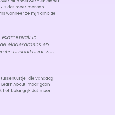
over dit onderwerp en dieper
jk is dat meer mensen
oms wanneer ze mijn ambitie
lk examenvak in
p de eindexamens en
gratis beschikbaar voor
tussenuurtje’, die vandaag
s Learn About, maar gaan
ik het belangrijk dat meer