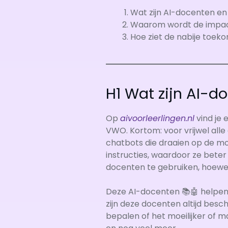
Wat zijn AI-docenten en 
Waarom wordt de impact
Hoe ziet de nabije toek
H1 Wat zijn AI-d
Op
aivoorleerlingen.nl
vind je
VWO. Kortom: voor vrijwel al
chatbots die draaien op de mo
instructies, waardoor ze beter
docenten te gebruiken, hoewel 
Deze AI-docenten 📚🤖 helpen 
zijn deze docenten altijd besc
bepalen of het moeilijker of 