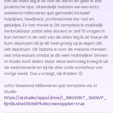
van de video leg ik uit hoe dit werkt en geef ik wat
praktische tips. Uiteindelijk hebben we een lotto
weekend millionaires quiz gemaakt inclusief
hulplijnen, feedback, professionele lay-out en
geluidjes. En het mooie is: Dit template is makkelijk
herbruikbaar zodat elke docent er zelf 15 vragen in
kan zetten! In de rest van de video leg ik uit hoe je dit
kunt deployen als je dit heel graag op je eigen URL
wilt deployen. Dit laatste is voor de meeste mensen
niet interessant omdat je dit veel makkelijker binnen
AI Studio kunt delen. Maar deze aanvraag kreeg ik uit
de webinarserie en bij de vibe code workshop van
vorige week. Dus u vraagt, wij draaien 😉
Lotto Weekend Millionaires quiz template via AI
Studio:
https://ai.studio/apps/drive/1_6BGWBrT_3sXNVP_
6jrK9iJe1wD1EHs9?fullscreenApplet=true