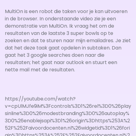
MultiOn is een robot die taken voor je kan uitvoeren
in de browser. In onderstaande video zie je een
demonstratie van MultiOn. Ik vraag het om de
resultaten van de laatste 3 super bowls op te
zoeken en dat te sturen naar mijn emailadres. Je ziet
dat het deze taak gaat opdelen in subtaken. Dan
gaat het 3 google searches doen naar die
resultaten; het gaat naar outlook en stuurt een
nette mail met de resultaten.
https://youtube.com/watch?
v=cpUlMJfe9iM%3Fcontrols%3D1%26rel%3D0%26play
sinline%3D0%26modestbranding%3D0%26autoplay%
3D0%26enablejsapi%3D1%26origin%3Dhttps%253A%2
52F%252Faivoordocenten.nl%26widgetid%3D1%26fori
gin%3Dhttps%253A%252F%252Faivoordocenten.nl%2