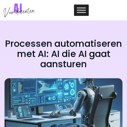
Ga
naar
de
inhoud
Processen automatiseren
met AI: AI die AI gaat
aansturen