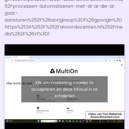
52Fprocessen-automatiseren-met-ai-ai-die-ai-
gaat-
aansturen%252F%26aoriginsup%3D1%26gporigin%3D
https%253A%252F%252Faivoordocenten.nl%252Fme
dia%252F%26vf%3D1
Klik om marketing cookies te
accepteren en deze inhoud in te
schakelen