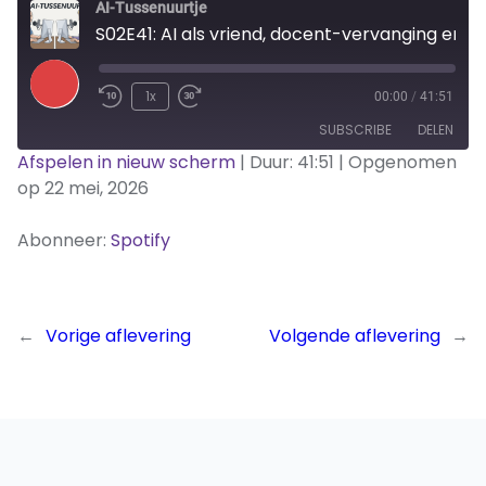
AI-Tussenuurtje
S02E41: AI als vriend, docent-vervanging en datacenters
Play
1x
00:00
/
41:51
Rewind
Fast
Episode
SUBSCRIBE
DELEN
10
Forward
Seconds
10
Afspelen in nieuw scherm
|
Duur: 41:51
|
Opgenomen
seconds
op 22 mei, 2026
Spotify
DELEN
RSS FEED
Abonneer:
Spotify
LINK
EMBED
←
Vorige aflevering
Volgende aflevering
→