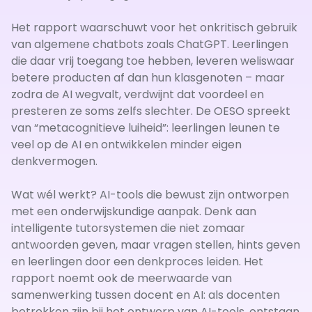
Het rapport waarschuwt voor het onkritisch gebruik
van algemene chatbots zoals ChatGPT. Leerlingen
die daar vrij toegang toe hebben, leveren weliswaar
betere producten af dan hun klasgenoten – maar
zodra de AI wegvalt, verdwijnt dat voordeel en
presteren ze soms zelfs slechter. De OESO spreekt
van “metacognitieve luiheid”: leerlingen leunen te
veel op de AI en ontwikkelen minder eigen
denkvermogen.
Wat wél werkt? AI-tools die bewust zijn ontworpen
met een onderwijskundige aanpak. Denk aan
intelligente tutorsystemen die niet zomaar
antwoorden geven, maar vragen stellen, hints geven
en leerlingen door een denkproces leiden. Het
rapport noemt ook de meerwaarde van
samenwerking tussen docent en AI: als docenten
betrokken zijn bij het ontwerp van AI-tools, ontstaan