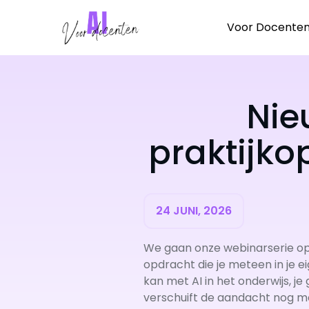
Ga
naar
Voor Docente
de
inhoud
Nie
praktijk
24 JUNI, 2026
We gaan onze webinarserie op 
opdracht die je meteen in je ei
kan met AI in het onderwijs, je
verschuift de aandacht nog m