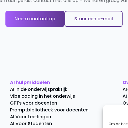
em dan gerust contact met ons op – we horen graag van 
Neem contact op
Stuur een e-mail
AI hulpmiddelen
O
AI in de onderwijspraktijk
AI
Vibe coding in het onderwijs
AI
GPTs voor docenten
Ov
Promptbibliotheek voor docenten
C
AI Voor Leerlingen
AI Voor Studenten
Om de best