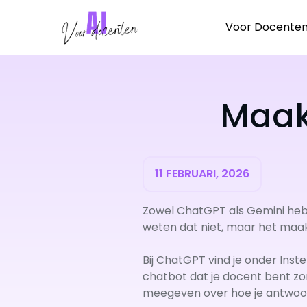
Ga
naar
Voor Docente
de
inhoud
Maak 
11 FEBRUARI, 2026
Zowel ChatGPT als Gemini heb
weten dat niet, maar het maak
Bij ChatGPT vind je onder Inst
chatbot dat je docent bent zond
meegeven over hoe je antwoor