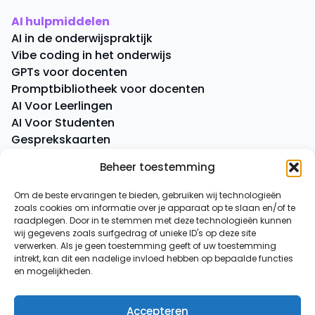
AI hulpmiddelen
AI in de onderwijspraktijk
Vibe coding in het onderwijs
GPTs voor docenten
Promptbibliotheek voor docenten
AI Voor Leerlingen
AI Voor Studenten
Gesprekskaarten
Quick Quiz
Beheer toestemming
Boeken
Om de beste ervaringen te bieden, gebruiken wij technologieën
zoals cookies om informatie over je apparaat op te slaan en/of te
Overige
raadplegen. Door in te stemmen met deze technologieën kunnen
AI-spiekbriefje
wij gegevens zoals surfgedrag of unieke ID's op deze site
AI-tussenuurtje
verwerken. Als je geen toestemming geeft of uw toestemming
intrekt, kan dit een nadelige invloed hebben op bepaalde functies
Over ons
en mogelijkheden.
Contact
Accepteren