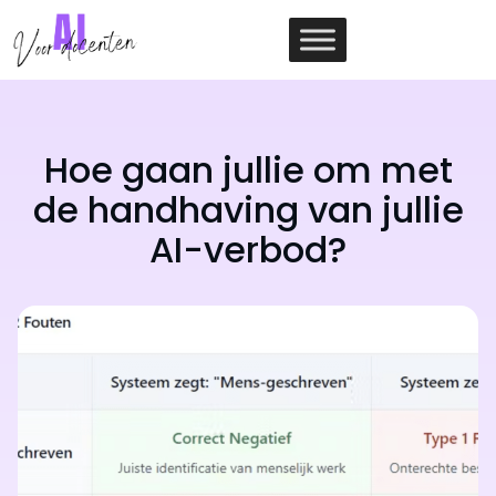
Ga
naar
de
inhoud
Hoe gaan jullie om met
de handhaving van jullie
AI-verbod?