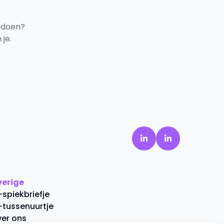
 doen?
je.
verige
-spiekbriefje
-tussenuurtje
er ons