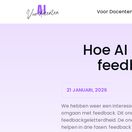
Ga
naar
Voor Docente
de
inhoud
Hoe AI
feed
21 JANUARI, 2026
We hebben weer een interessa
omgaan met feedback. Dit ond
feedbackgeletterdheid. De on
helpen in drie fasen: feedbac