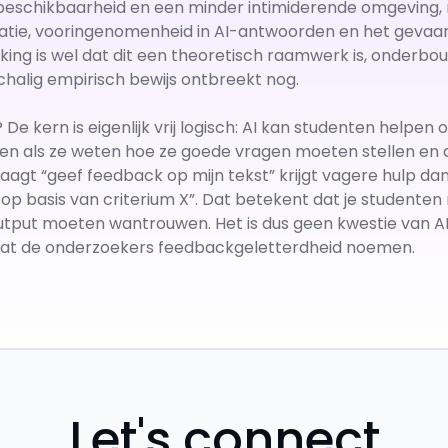
 beschikbaarheid en een minder intimiderende omgeving, m
matie, vooringenomenheid in AI-antwoorden en het gevaar
king is wel dat dit een theoretisch raamwerk is, onderb
halig empirisch bewijs ontbreekt nog.
De kern is eigenlijk vrij logisch: AI kan studenten helpen
een als ze weten hoe ze goede vragen moeten stellen en 
aagt “geef feedback op mijn tekst” krijgt vagere hulp da
p basis van criterium X”. Dat betekent dat je studenten 
put moeten wantrouwen. Het is dus geen kwestie van AI 
wat de onderzoekers feedbackgeletterdheid noemen.
Let's connect