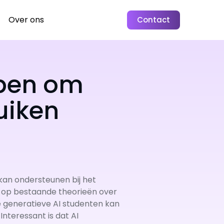
Over ons
Contact
lpen om
uiken
kan ondersteunen bij het
t op bestaande theorieën over
 generatieve AI studenten kan
nteressant is dat AI