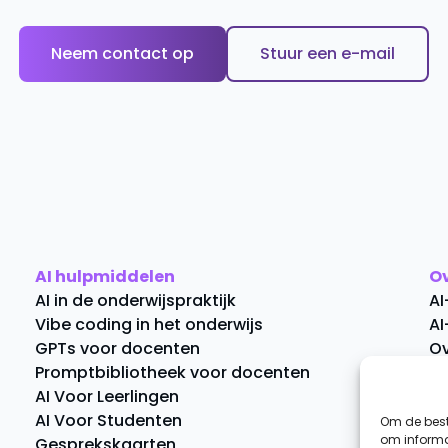
Neem contact op
Stuur een e-mail
AI hulpmiddelen
O
AI in de onderwijspraktijk
AI
Vibe coding in het onderwijs
AI
GPTs voor docenten
Ov
Promptbibliotheek voor docenten
C
AI Voor Leerlingen
AI Voor Studenten
Om de best
om informat
Gesprekskaarten