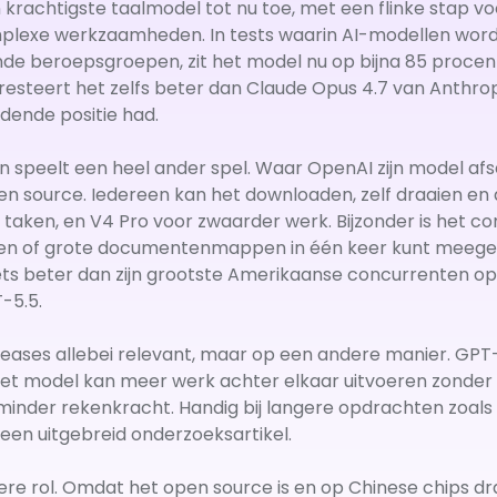
krachtigste taalmodel tot nu toe, met een flinke stap vo
plexe werkzaamheden. In tests waarin AI-modellen wor
ende beroepsgroepen, zit het model nu op bijna 85 procen
resteert het zelfs beter dan Claude Opus 4.7 van Anthrop
dende positie had.
n speelt een heel ander spel. Waar OpenAI zijn model a
en source. Iedereen kan het downloaden, zelf draaien en
e taken, en V4 Pro voor zwaarder werk. Bijzonder is het c
ken of grote documentenmappen in één keer kunt meeg
 iets beter dan zijn grootste Amerikaanse concurrenten 
T-5.5.
leases allebei relevant, maar op een andere manier. GPT-
Het model kan meer werk achter elkaar uitvoeren zonder d
minder rekenkracht. Handig bij langere opdrachten zoals
een uitgebreid onderzoeksartikel.
e rol. Omdat het open source is en op Chinese chips draa