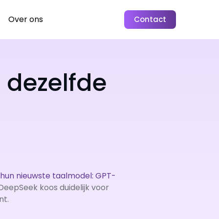
Over ons
Contact
 dezelfde
n hun nieuwste taalmodel: GPT-
 DeepSeek koos duidelijk voor
nt.