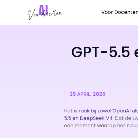
Ga
naar
Voor Docente
de
inhoud
GPT-5.5 
29 APRIL, 2026
Het is raak bij zowel OpenAI 
5.5
en DeepSeek V4
. Dat de t
een moment waarop het nieuw