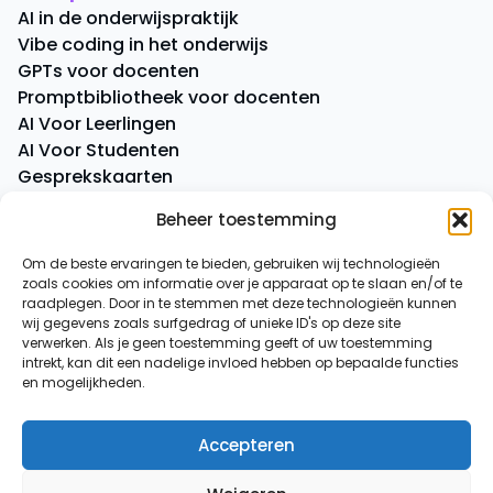
AI in de onderwijspraktijk
Vibe coding in het onderwijs
GPTs voor docenten
Promptbibliotheek voor docenten
AI Voor Leerlingen
AI Voor Studenten
Gesprekskaarten
Quick Quiz
Beheer toestemming
Boeken
Om de beste ervaringen te bieden, gebruiken wij technologieën
zoals cookies om informatie over je apparaat op te slaan en/of te
Overige
raadplegen. Door in te stemmen met deze technologieën kunnen
AI-spiekbriefje
wij gegevens zoals surfgedrag of unieke ID's op deze site
AI-tussenuurtje
verwerken. Als je geen toestemming geeft of uw toestemming
intrekt, kan dit een nadelige invloed hebben op bepaalde functies
Over ons
en mogelijkheden.
Contact
Accepteren