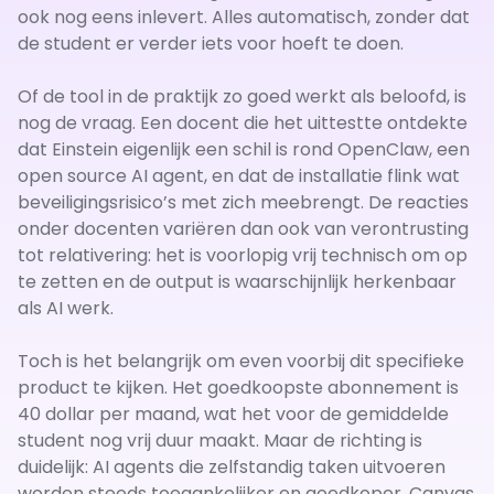
ook nog eens inlevert. Alles automatisch, zonder dat
de student er verder iets voor hoeft te doen.
Of de tool in de praktijk zo goed werkt als beloofd, is
nog de vraag. Een docent die het uittestte ontdekte
dat Einstein eigenlijk een schil is rond OpenClaw, een
open source AI agent, en dat de installatie flink wat
beveiligingsrisico’s met zich meebrengt. De reacties
onder docenten variëren dan ook van verontrusting
tot relativering: het is voorlopig vrij technisch om op
te zetten en de output is waarschijnlijk herkenbaar
als AI werk.
Toch is het belangrijk om even voorbij dit specifieke
product te kijken. Het goedkoopste abonnement is
40 dollar per maand, wat het voor de gemiddelde
student nog vrij duur maakt. Maar de richting is
duidelijk: AI agents die zelfstandig taken uitvoeren
worden steeds toegankelijker en goedkoper. Canvas