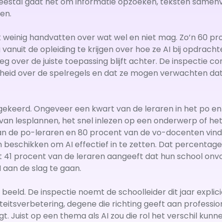
estal gaat het om informatie opzoeken, teksten samenv
en.
ak weinig handvatten over wat wel en niet mag. Zo’n 60 
g vanuit de opleiding te krijgen over hoe ze AI bij opdrac
leg over de juiste toepassing blijft achter. De inspectie 
kheid over de spelregels en dat ze mogen verwachten dat
mgekeerd. Ongeveer een kwart van de leraren in het po en
 van lesplannen, het snel inlezen op een onderwerp of he
an de po-leraren en 80 procent van de vo-docenten vindt
beschikken om AI effectief in te zetten. Dat percentage 
ot 41 procent van de leraren aangeeft dat hun school onvo
 aan de slag te gaan.
n beeld. De inspectie noemt de schoolleider dit jaar expli
teitsverbetering, degene die richting geeft aan profession
. Juist op een thema als AI zou die rol het verschil kun