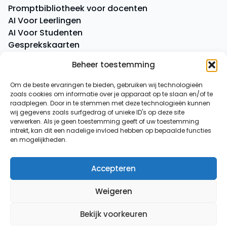
Promptbibliotheek voor docenten
AI Voor Leerlingen
AI Voor Studenten
Gesprekskaarten
Quick Quiz
Beheer toestemming
Boeken
Om de beste ervaringen te bieden, gebruiken wij technologieën
zoals cookies om informatie over je apparaat op te slaan en/of te
Overige
raadplegen. Door in te stemmen met deze technologieën kunnen
AI-spiekbriefje
wij gegevens zoals surfgedrag of unieke ID's op deze site
AI-tussenuurtje
verwerken. Als je geen toestemming geeft of uw toestemming
intrekt, kan dit een nadelige invloed hebben op bepaalde functies
Over ons
en mogelijkheden.
Contact
Accepteren
© 2026
AI voor Docenten
Weigeren
Algemene voorwaarden
|
Privacy verklaring
Bekijk voorkeuren
Powered by
Envolutions