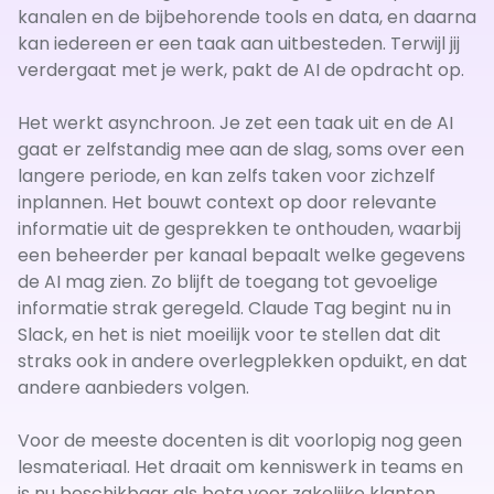
kanalen en de bijbehorende tools en data, en daarna
kan iedereen er een taak aan uitbesteden. Terwijl jij
verdergaat met je werk, pakt de AI de opdracht op.
Het werkt asynchroon. Je zet een taak uit en de AI
gaat er zelfstandig mee aan de slag, soms over een
langere periode, en kan zelfs taken voor zichzelf
inplannen. Het bouwt context op door relevante
informatie uit de gesprekken te onthouden, waarbij
een beheerder per kanaal bepaalt welke gegevens
de AI mag zien. Zo blijft de toegang tot gevoelige
informatie strak geregeld. Claude Tag begint nu in
Slack, en het is niet moeilijk voor te stellen dat dit
straks ook in andere overlegplekken opduikt, en dat
andere aanbieders volgen.
Voor de meeste docenten is dit voorlopig nog geen
lesmateriaal. Het draait om kenniswerk in teams en
is nu beschikbaar als beta voor zakelijke klanten.