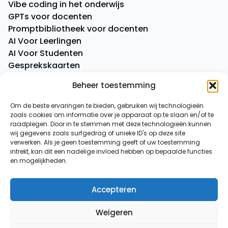
Vibe coding in het onderwijs
GPTs voor docenten
Promptbibliotheek voor docenten
AI Voor Leerlingen
AI Voor Studenten
Gesprekskaarten
Quick Quiz
Beheer toestemming
Boeken
Om de beste ervaringen te bieden, gebruiken wij technologieën
zoals cookies om informatie over je apparaat op te slaan en/of te
Overige
raadplegen. Door in te stemmen met deze technologieën kunnen
AI-spiekbriefje
wij gegevens zoals surfgedrag of unieke ID's op deze site
AI-tussenuurtje
verwerken. Als je geen toestemming geeft of uw toestemming
intrekt, kan dit een nadelige invloed hebben op bepaalde functies
Over ons
en mogelijkheden.
Contact
Accepteren
© 2026
AI voor Docenten
Weigeren
Algemene voorwaarden
|
Privacy verklaring