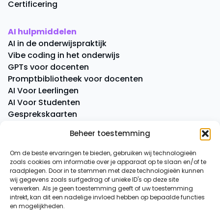
Certificering
AI hulpmiddelen
AI in de onderwijspraktijk
Vibe coding in het onderwijs
GPTs voor docenten
Promptbibliotheek voor docenten
AI Voor Leerlingen
AI Voor Studenten
Gesprekskaarten
Quick Quiz
Beheer toestemming
Boeken
Om de beste ervaringen te bieden, gebruiken wij technologieën
zoals cookies om informatie over je apparaat op te slaan en/of te
Overige
raadplegen. Door in te stemmen met deze technologieën kunnen
AI-spiekbriefje
wij gegevens zoals surfgedrag of unieke ID's op deze site
AI-tussenuurtje
verwerken. Als je geen toestemming geeft of uw toestemming
intrekt, kan dit een nadelige invloed hebben op bepaalde functies
Over ons
en mogelijkheden.
Contact