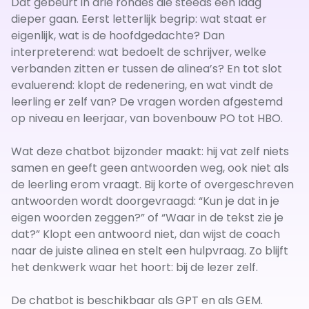
Dat gebeurt in drie rondes die steeds een laag
dieper gaan. Eerst letterlijk begrip: wat staat er
eigenlijk, wat is de hoofdgedachte? Dan
interpreterend: wat bedoelt de schrijver, welke
verbanden zitten er tussen de alinea’s? En tot slot
evaluerend: klopt de redenering, en wat vindt de
leerling er zelf van? De vragen worden afgestemd
op niveau en leerjaar, van bovenbouw PO tot HBO.
Wat deze chatbot bijzonder maakt: hij vat zelf niets
samen en geeft geen antwoorden weg, ook niet als
de leerling erom vraagt. Bij korte of overgeschreven
antwoorden wordt doorgevraagd: “Kun je dat in je
eigen woorden zeggen?” of “Waar in de tekst zie je
dat?” Klopt een antwoord niet, dan wijst de coach
naar de juiste alinea en stelt een hulpvraag. Zo blijft
het denkwerk waar het hoort: bij de lezer zelf.
De chatbot is beschikbaar als GPT en als GEM.