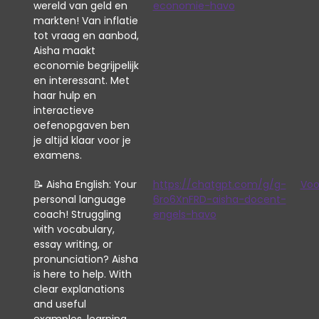
wereld van geld en
economie-havo
markten! Van inflatie
tot vraag en aanbod,
Aisha maakt
economie begrijpelijk
en interessant. Met
haar hulp en
interactieve
oefenopgaven ben
je altijd klaar voor je
examens.
📝 Aisha English: Your
https://chatgpt.com/g/g-
Voo
personal language
6ro6XnFRD-aisha-docent-
coach! Struggling
engels-havo
with vocabulary,
essay writing, or
pronunciation? Aisha
is here to help. With
clear explanations
and useful