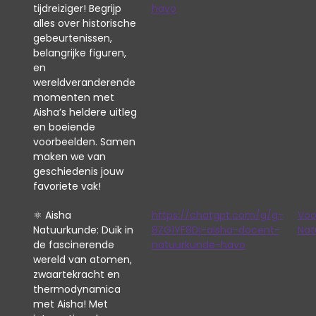
tijdreiziger! Begrijp
havo
alles over historische
gebeurtenissen,
belangrijke figuren,
en
wereldveranderende
momenten met
Aisha’s heldere uitleg
en boeiende
voorbeelden. Samen
maken we van
geschiedenis jouw
favoriete vak!
⚛️ Aisha
https://chatgpt.com/g/g-
Voo
Natuurkunde: Duik in
8ZG1YF8Dj-aisha-docent-
Nat
de fascinerende
natuurkunde-havo
wereld van atomen,
zwaartekracht en
thermodynamica
met Aisha! Met