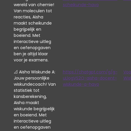
wereld van chemie!
scheikunde-havo
Van moleculen tot
reacties, Aisha
maakt scheikunde
begrijpelijk en
boeiend. Met
interactieve uitleg
en oefenopgaven
ben je altijd klaar
voor je examens.
📐 Aisha Wiskunde A:
https://chatgpt.com/g/g-
Voo
Jouw persoonlijke
uLlogVS2Q-aisha-docent-
Wis
wiskundecoach! Van
wiskunde-a-havo
statistiek tot
kansberekening,
Aisha maakt
wiskunde begrijpelijk
en boeiend. Met
interactieve uitleg
en oefenopgaven