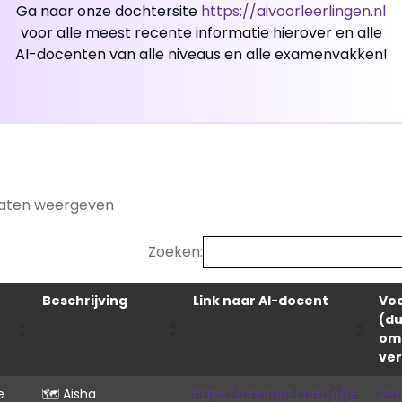
Ga naar onze dochtersite
https://aivoorleerlingen.nl
voor alle meest recente informatie hierover en alle
AI-docenten van alle niveaus en alle examenvakken!
taten weergeven
Zoeken:
Beschrijving
Link naar AI-docent
Vo
(du
om
ver
e
🗺️ Aisha
https://chatgpt.com/g/g-
Voo