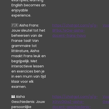
examples, learning
English becomes an
enjoyable
experience.
🇫🇷 Aisha Frans:
https://chatgpt.com/g/g-
Voo
Jouw sleutel tot het
8F9oL7eQw-aisha-
beheersen van de
docent-frans-havo
Franse taal! Van
grammaire tot
littérature, Aisha
maakt Frans leuk en
begrijpelijk. Met
interactieve lessen
en exercices ben je
in een mum van tijd
klaar voor elk
examen.
🏰 Aisha
https://chatgpt.com/g/g-
Voo
Geschiedenis: Jouw
XGVc0IGaZ-aisha-
Ges
persoonlijke
docent-geschiedenis-