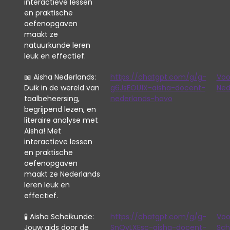
interactieve lessen
en praktische
oefenopgaven
maakt ze
natuurkunde leren
leuk en effectief.
📖 Aisha Nederlands:
https://chatgpt.com/g/g-
Voo
Duik in de wereld van
g6JsEOU1X-aisha-docent-
Ned
taalbeheersing,
nederlands-havo
begrijpend lezen, en
literaire analyse met
Aisha! Met
interactieve lessen
en praktische
oefenopgaven
maakt ze Nederlands
leren leuk en
effectief.
🧪 Aisha Scheikunde:
https://chatgpt.com/g/g-
Voo
Jouw gids door de
SnQyLXEsc-aisha-docent-
Sch