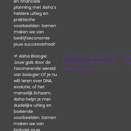
en financiële
planning met Aisha’s
heldere uitleg en
praktische
voorbeelden. Samen
maken we van
bedrijfseconomie
jouw succesverhaal!
🌱 Aisha Biologie:
https://chatgpt.com/g/g-
Voo
Jouw gids door de
Lun3Njzya-aisha-docent-
Biol
fascinerende wereld
biologie-havo
van biologie! Of je nu
wilt leren over DNA,
evolutie, of het
menselijk lichaam,
Aisha helpt je met
duidelijke uitleg en
boeiende
voorbeelden. Samen
maken we van
biologie jouw