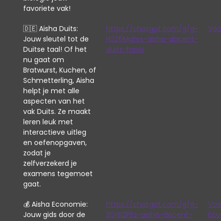
favoriete vak!
🇩🇪 Aisha Duits:
https://chatgpt.com/g/g-
Voo
Jouw sleutel tot de
H2Z6Mgtss-aisha-docent-
Duitse taal! Of het
duits-havo
nu gaat om
Bratwurst, Kuchen, of
Schmetterling, Aisha
helpt je met alle
aspecten van het
vak Duits. Ze maakt
leren leuk met
interactieve uitleg
en oefenopgaven,
zodat je
zelfverzekerd je
examens tegemoet
gaat.
💰 Aisha Economie:
https://chatgpt.com/g/g-
Voo
Jouw gids door de
9SrBI2PEs-aisha-docent-
Eco