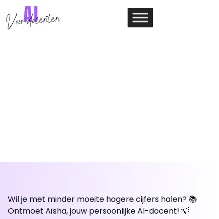
Ga
naar
de
inhoud
AI DOCENT
AI DOCENT AISHA HAVO
(gratis!)
Wil je met minder moeite hogere cijfers halen? 📚
Ontmoet Aïsha, jouw persoonlijke AI-docent! 💡