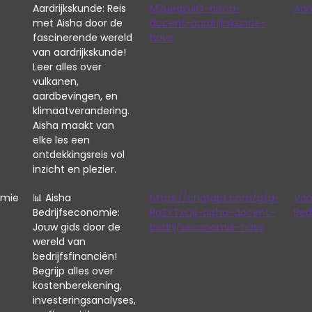
Aardrijkskunde: Reis
M2ueqzuiO-aisha-
Aar
met Aisha door de
docent-aardrijkskunde-
fascinerende wereld
havo
van aardrijkskunde!
Leer alles over
vulkanen,
aardbevingen, en
klimaatverandering.
Aisha maakt van
elke les een
ontdekkingsreis vol
inzicht en plezier.
omie
📊 Aisha
https://chatgpt.com/g/g-
Voo
Bedrijfseconomie:
RqZYTxOji-aisha-docent-
Bed
Jouw gids door de
bedrijfseconomie-havo
wereld van
bedrijfsfinanciën!
Begrijp alles over
kostenberekening,
investeringsanalyses,