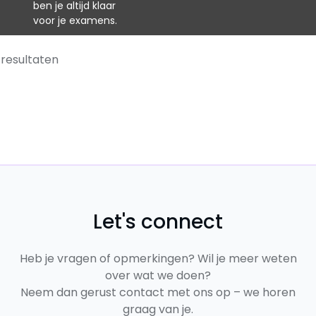
ben je altijd klaar
voor je examens.
2 resultaten
Let's connect
Heb je vragen of opmerkingen? Wil je meer weten
over wat we doen?
Neem dan gerust contact met ons op – we horen
graag van je.