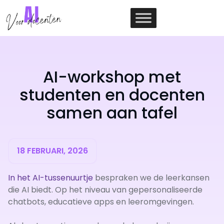
Ga
naar
de
inhoud
AI-workshop met
studenten en docenten
samen aan tafel
18 FEBRUARI, 2026
In het AI-tussenuurtje
bespraken we de leerkansen
die AI biedt. Op het niveau van gepersonaliseerde
chatbots, educatieve apps en leeromgevingen.