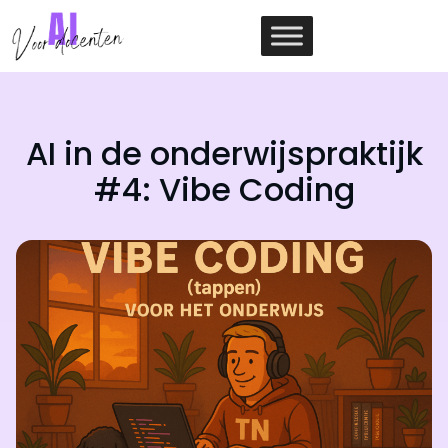
Ga
naar
de
inhoud
AI in de onderwijspraktijk
#4: Vibe Coding