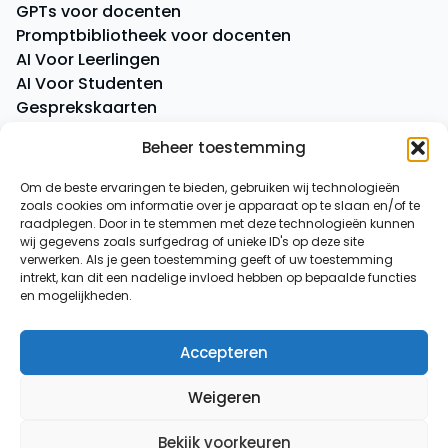
GPTs voor docenten
Promptbibliotheek voor docenten
AI Voor Leerlingen
AI Voor Studenten
Gesprekskaarten
Quick Quiz
Beheer toestemming
Boeken
Om de beste ervaringen te bieden, gebruiken wij technologieën
zoals cookies om informatie over je apparaat op te slaan en/of te
Overige
raadplegen. Door in te stemmen met deze technologieën kunnen
AI-spiekbriefje
wij gegevens zoals surfgedrag of unieke ID's op deze site
AI-tussenuurtje
verwerken. Als je geen toestemming geeft of uw toestemming
intrekt, kan dit een nadelige invloed hebben op bepaalde functies
Over ons
en mogelijkheden.
Contact
Accepteren
© 2026
AI voor Docenten
Weigeren
Algemene voorwaarden
|
Privacy verklaring
Bekijk voorkeuren
Powered by
Envolutions