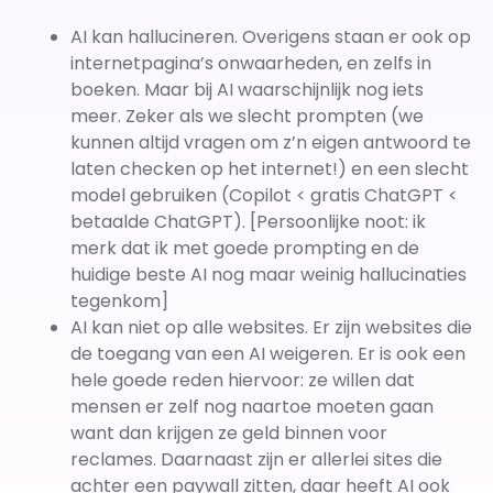
AI kan hallucineren. Overigens staan er ook op
internetpagina’s onwaarheden, en zelfs in
boeken. Maar bij AI waarschijnlijk nog iets
meer. Zeker als we slecht prompten (we
kunnen altijd vragen om z’n eigen antwoord te
laten checken op het internet!) en een slecht
model gebruiken (Copilot < gratis ChatGPT <
betaalde ChatGPT). [Persoonlijke noot: ik
merk dat ik met goede prompting en de
huidige beste AI nog maar weinig hallucinaties
tegenkom]
AI kan niet op alle websites. Er zijn websites die
de toegang van een AI weigeren. Er is ook een
hele goede reden hiervoor: ze willen dat
mensen er zelf nog naartoe moeten gaan
want dan krijgen ze geld binnen voor
reclames. Daarnaast zijn er allerlei sites die
achter een paywall zitten, daar heeft AI ook