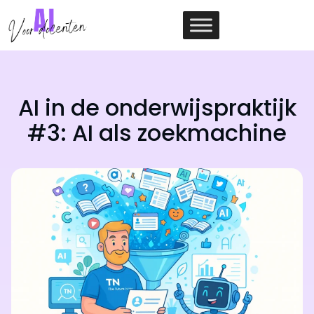
Ga
naar
de
inhoud
AI in de onderwijspraktijk
#3: AI als zoekmachine