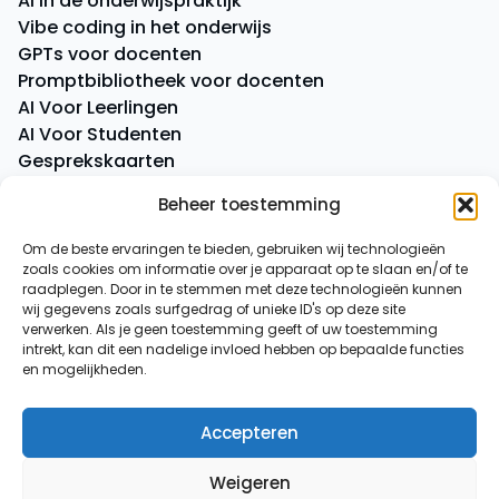
AI in de onderwijspraktijk
Vibe coding in het onderwijs
GPTs voor docenten
Promptbibliotheek voor docenten
AI Voor Leerlingen
AI Voor Studenten
Gesprekskaarten
Quick Quiz
Beheer toestemming
Boeken
Om de beste ervaringen te bieden, gebruiken wij technologieën
zoals cookies om informatie over je apparaat op te slaan en/of te
Overige
raadplegen. Door in te stemmen met deze technologieën kunnen
AI-spiekbriefje
wij gegevens zoals surfgedrag of unieke ID's op deze site
AI-tussenuurtje
verwerken. Als je geen toestemming geeft of uw toestemming
intrekt, kan dit een nadelige invloed hebben op bepaalde functies
Over ons
en mogelijkheden.
Contact
Accepteren
© 2026
AI voor Docenten
Weigeren