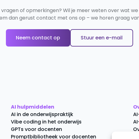
e vragen of opmerkingen? Wil je meer weten over wat we
em dan gerust contact met ons op – we horen graag van 
Neem contact op
Stuur een e-mail
AI hulpmiddelen
O
AI in de onderwijspraktijk
AI
Vibe coding in het onderwijs
AI
GPTs voor docenten
Ov
Promptbibliotheek voor docenten
C