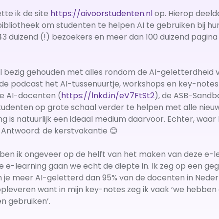
tte ik de site
https://aivoorstudenten.nl
op. Hierop deelde
bliotheek om studenten te helpen AI te gebruiken bij hun 
 duizend (!) bezoekers en meer dan 100 duizend pagina 
ral bezig gehouden met alles rondom de AI-geletterdheid
 de podcast het AI-tussenuurtje, workshops en key-note
ze AI-docenten (
https://lnkd.in/eV7FtSt2
), de ASB-Sandbo
 studenten op grote schaal verder te helpen met alle nie
 is natuurlijk een ideaal medium daarvoor. Echter, waar ha
Antwoord: de kerstvakantie 😊
en ik ongeveer op de helft van het maken van deze e-lear
e e-learning gaan we echt de diepte in. Ik zeg op een ge
en je meer AI-geletterd dan 95% van de docenten in Nederla
 opleveren want in mijn key-notes zeg ik vaak ‘we hebben
n gebruiken’.