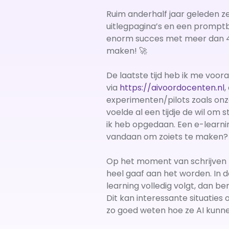
Ruim anderhalf jaar geleden ze
uitlegpagina’s en een promptbi
enorm succes met meer dan 43
maken! 🚀
De laatste tijd heb ik me voo
via
https://aivoordocenten.nl
,
experimenten/pilots zoals on
voelde al een tijdje de wil om
ik heb opgedaan. Een e-learning
vandaan om zoiets te maken? 
Op het moment van schrijven b
heel gaaf aan het worden. In d
learning volledig volgt, dan b
Dit kan interessante situaties
zo goed weten hoe ze AI kunne