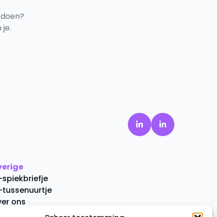
 doen?
je.
verige
-spiekbriefje
-tussenuurtje
er ons
ontact